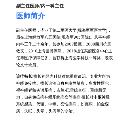
副主任医师/内一科主任
医师简介
副主任医师，毕业于第二军医大学(现海军军医大学)，
后在上海解放军八五医院(现海军905医院)。从事神经
内科工作二十余年。曾参加2007援藏，2008四川抗震
救灾，2010上海世博保障， 2018担任某舰医务中心主
任等医疗保障任务。曾获得上海医学科技一等奖，发表
论文十余篇。
诊疗特长:
擅长神经内科疑难危重症诊治。专业方向为
神经免疫病。擅长诊治自身免疫性脑炎，多发性硬化，
视神经脊髓炎谱系病，吉兰-巴雷综合征，重症肌无
力，自身免疫病神经系统病变等疾病;擅长对中枢神经
系统感染、代谢、中毒、变性疾病，如癫痫，帕金森
病，失眠，头晕，头痛等的诊治。