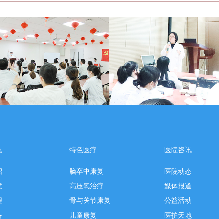
况
特色医疗
医院咨讯
绍
脑卒中康复
医院动态
境
高压氧治疗
媒体报道
程
骨与关节康复
公益活动
备
儿童康复
医护天地